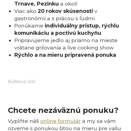
Trnave, Pezinku
a okolí
Viac ako
20 rokov skúseností
v
gastronómii a s prácou s ľudmi
Ponúkame
individuálny prístup, rýchlu
komunikáciu a poctivú kuchyňu
Pripravujeme jedlo aj priamo na mieste
vrátane grilovania a live cooking show
Rýchlo a na mieru pripravená ponuka
Bufetový stôl
Chcete nezáväznú ponuku?
Vyplňte náš
online formulár
a my sa vám
ozveme s ponukou šitou na mieru pre vašu