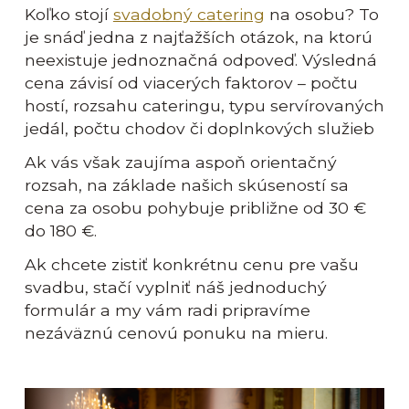
Koľko stojí
svadobný catering
na osobu? To
je snáď jedna z najťažších otázok, na ktorú
neexistuje jednoznačná odpoveď. Výsledná
cena závisí od viacerých faktorov – počtu
hostí, rozsahu cateringu, typu servírovaných
jedál, počtu chodov či doplnkových služieb
Ak vás však zaujíma aspoň orientačný
rozsah, na základe našich skúseností sa
cena za osobu pohybuje približne od 30 €
do 180 €.
Ak chcete zistiť konkrétnu cenu pre vašu
svadbu, stačí vyplniť náš jednoduchý
formulár a my vám radi pripravíme
nezáväznú cenovú ponuku na mieru.