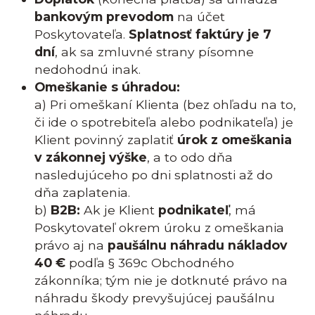
bankovým prevodom
na účet
Poskytovateľa.
Splatnosť faktúry je 7
dní
, ak sa zmluvné strany písomne
nedohodnú inak.
Omeškanie s úhradou:
a) Pri omeškaní Klienta (bez ohľadu na to,
či ide o spotrebiteľa alebo podnikateľa) je
Klient povinný zaplatiť
úrok z omeškania
v zákonnej výške
, a to odo dňa
nasledujúceho po dni splatnosti až do
dňa zaplatenia.
b)
B2B:
Ak je Klient
podnikateľ
, má
Poskytovateľ okrem úroku z omeškania
právo aj na
paušálnu náhradu nákladov
40 €
podľa § 369c Obchodného
zákonníka; tým nie je dotknuté právo na
náhradu škody prevyšujúcej paušálnu