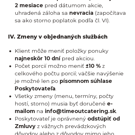
2 mesiace
pred dátumom akcie,
uhradená záloha sa
nevracia
(započítava
sa ako storno poplatok podľa čl. VI).
IV. Zmeny v objednaných službách
Klient môže meniť položky ponuky
najneskôr 10 dní
pred akciou.
Počet porcií možno meniť
±10 %
z
celkového počtu porcií; väčšie navýšenie
je možné len po
písomnom súhlase
Poskytovateľa
.
Všetky zmeny (menu, termíny, počty
hostí, storno) musia byť doručené
e-
mailom
na
info@timeoutcatering.sk
.
Poskytovateľ je oprávnený
odstúpiť od
Zmluvy
z vážnych prevádzkových
dôvodov alebo z dôvodov mimo jeho