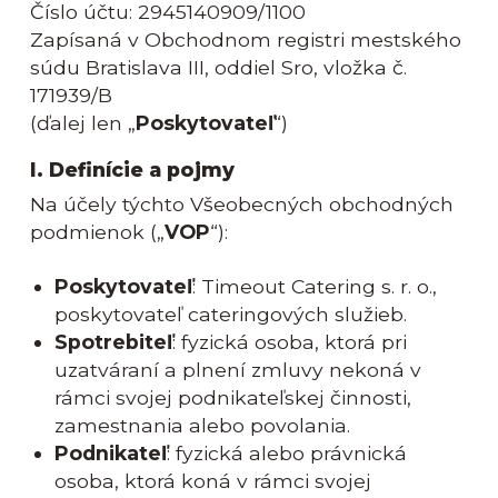
Číslo účtu: 2945140909/1100
Zapísaná v Obchodnom registri mestského
súdu Bratislava III, oddiel Sro, vložka č.
171939/B
(ďalej len „
Poskytovateľ
“)
I. Definície a pojmy
Na účely týchto Všeobecných obchodných
podmienok („
VOP
“):
Poskytovateľ
: Timeout Catering s. r. o.,
poskytovateľ cateringových služieb.
Spotrebiteľ
: fyzická osoba, ktorá pri
uzatváraní a plnení zmluvy nekoná v
rámci svojej podnikateľskej činnosti,
zamestnania alebo povolania.
Podnikateľ
: fyzická alebo právnická
osoba, ktorá koná v rámci svojej