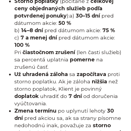
Storno poplatky
(počítané z
celkovej
ceny objednaných služieb podľa
potvrdenej ponuky
):a)
30–15 dní
pred
dátumom akcie:
50 %
b)
14–8 dní
pred dátumom akcie:
75 %
c)
7 a menej dní
pred dátumom akcie:
100 %
Pri
čiastočnom zrušení
(len časti služieb)
sa percentá uplatnia
pomerne
na
zrušenú časť.
Už uhradená záloha
sa
započítava
proti
storno poplatku. Ak je záloha
nižšia
než
storno poplatok, Klient je povinný
doplatok
uhradiť do
7 dní
od doručenia
vyúčtovania.
Zmena termínu
po uplynutí lehoty
30
dní
pred akciou sa, ak sa strany písomne
nedohodnú inak, považuje za
storno