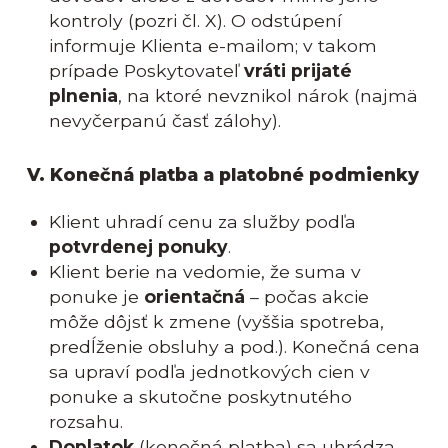
kontroly (pozri čl. X). O odstúpení
informuje Klienta e-mailom; v takom
prípade Poskytovateľ
vráti prijaté
plnenia
, na ktoré nevznikol nárok (najmä
nevyčerpanú časť zálohy).
V. Konečná platba a platobné podmienky
Klient uhradí cenu za služby podľa
potvrdenej ponuky
.
Klient berie na vedomie, že suma v
ponuke je
orientačná
– počas akcie
môže dôjsť k zmene (vyššia spotreba,
predĺženie obsluhy a pod.). Konečná cena
sa upraví podľa jednotkových cien v
ponuke a skutočne poskytnutého
rozsahu.
Doplatok
(konečná platba) sa uhrádza