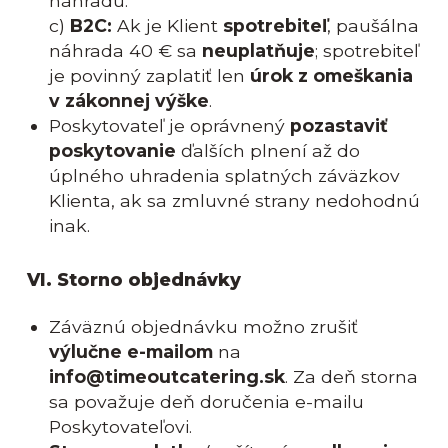
náhradu.
c)
B2C:
Ak je Klient
spotrebiteľ
, paušálna
náhrada 40 € sa
neuplatňuje
; spotrebiteľ
je povinný zaplatiť len
úrok z omeškania
v zákonnej výške
.
Poskytovateľ je oprávnený
pozastaviť
poskytovanie
ďalších plnení až do
úplného uhradenia splatných záväzkov
Klienta, ak sa zmluvné strany nedohodnú
inak.
VI. Storno objednávky
Záväznú objednávku možno zrušiť
výlučne e-mailom
na
info@timeoutcatering.sk
. Za deň storna
sa považuje deň doručenia e-mailu
Poskytovateľovi.