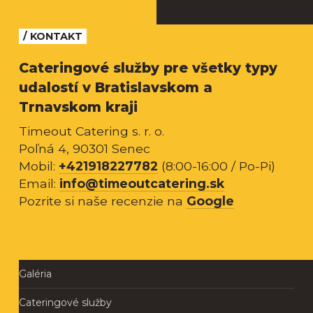
/ KONTAKT
Cateringové služby pre všetky typy
udalostí v Bratislavskom a
Trnavskom kraji
Timeout Catering s. r. o.
Poľná 4, 90301 Senec
Mobil:
+421918227782
(8:00-16:00 / Po-Pi)
Email:
info@timeoutcatering.sk
Pozrite si naše recenzie na
Google
Galéria
Cateringové služby