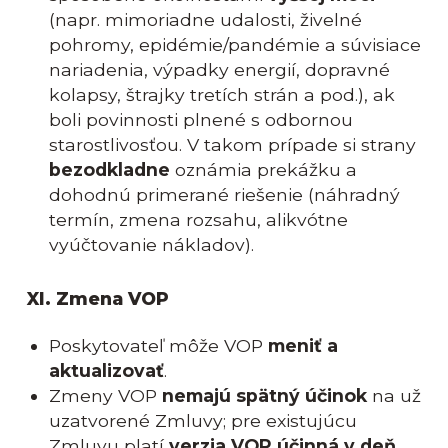
(napr. mimoriadne udalosti, živelné
pohromy, epidémie/pandémie a súvisiace
nariadenia, výpadky energií, dopravné
kolapsy, štrajky tretích strán a pod.), ak
boli povinnosti plnené s odbornou
starostlivosťou. V takom prípade si strany
bezodkladne
oznámia prekážku a
dohodnú primerané riešenie (náhradný
termín, zmena rozsahu, alikvótne
vyúčtovanie nákladov).
XI. Zmena VOP
Poskytovateľ môže VOP
meniť a
aktualizovať
.
Zmeny VOP
nemajú spätný účinok
na už
uzatvorené Zmluvy; pre existujúcu
Zmluvu platí
verzia VOP účinná v deň