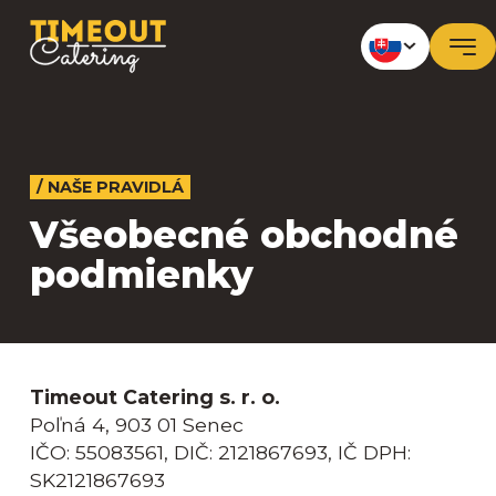
/ NAŠE PRAVIDLÁ
Všeobecné obchodné
podmienky
Timeout Catering s. r. o.
Poľná 4, 903 01 Senec
IČO: 55083561, DIČ: 2121867693, IČ DPH:
SK2121867693