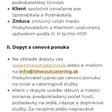
podnikateľskej činnosti.
Klient
: spoločné označenie pre
Spotrebiteľa a Podnikateľa.
Zmluva
: zmluvný vzťah medzi
Poskytovateľom a Klientom uzatvorený
spôsobom podľa čl. III týchto VOP.
II. Dopyt a cenová ponuka
Na základe dopytu cez
www.timeoutcatering.sk
alebo e-mailom
na
info@timeoutcatering.sk
Poskytovateľ vypracuje cenovú ponuku
na tovar a cateringové služby.
Klient v dopyte uvedie: dátum a miesto
konania, predpokladaný počet hostí,
požiadavky na jedlá, nápoje a doplnkové
služby. Za neúplné alebo nepravdivé