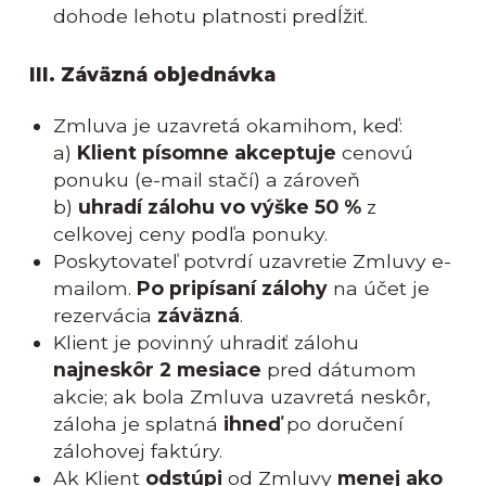
dohode lehotu platnosti predĺžiť.
III. Záväzná objednávka
Zmluva je uzavretá okamihom, keď:
a)
Klient písomne akceptuje
cenovú
ponuku (e-mail stačí) a zároveň
b)
uhradí zálohu vo výške 50 %
z
celkovej ceny podľa ponuky.
Poskytovateľ potvrdí uzavretie Zmluvy e-
mailom.
Po pripísaní zálohy
na účet je
rezervácia
záväzná
.
Klient je povinný uhradiť zálohu
najneskôr 2 mesiace
pred dátumom
akcie; ak bola Zmluva uzavretá neskôr,
záloha je splatná
ihneď
po doručení
zálohovej faktúry.
Ak Klient
odstúpi
od Zmluvy
menej ako