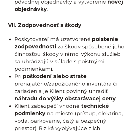
pôvodnej objednávky a vytvorenie
novej
objednávky
.
VII. Zodpovednosť a škody
Poskytovateľ má uzatvorené
poistenie
zodpovednosti
za škody spôsobené jeho
činnosťou; škody v rámci výkonu služieb
sa uhrádzajú v súlade s poistnými
podmienkami.
Pri
poškodení alebo strate
prenajatého/zapožičaného inventára či
zariadenia je Klient povinný uhradiť
náhradu do výšky obstarávacej ceny
.
Klient zabezpečí vhodné
technické
podmienky
na mieste (prístup, elektrina,
voda, parkovanie, čistý a bezpečný
priestor). Riziká vyplývajúce z ich