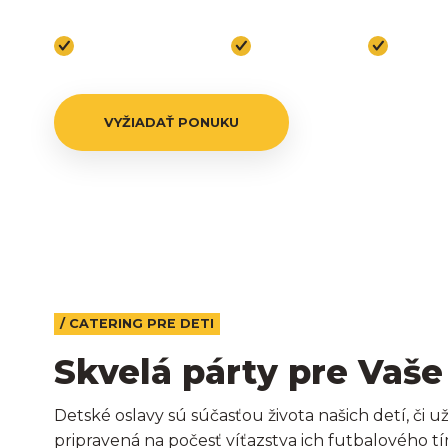
Bratislava a okolie
10–300 hostí
Diéty b
VYŽIADAŤ PONUKU
/ CATERING PRE DETI
Skvelá párty pre Vaše
Detské oslavy sú súčasťou života našich detí, či 
pripravená na počesť víťazstva ich futbalového t