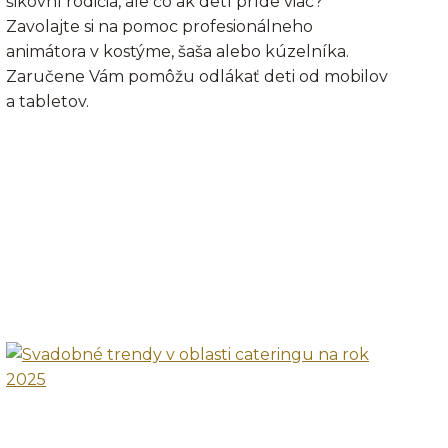
šikovní rodičia, ale čo ak detí príde viac?
Zavolajte si na pomoc profesionálneho
animátora v kostýme, šaša alebo kúzelníka.
Zaručene Vám pomôžu odlákať deti od mobilov
a tabletov.