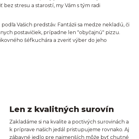
ť bez stresu a starostí, my Vám s tým radi
odľa Vašich predstáv. Fantázii sa medze nekladú, či
šnych postavičiek, prípadne len "obyčajnú" pizzu.
ikovného šéfkuchára a zveriť výber do jeho
Len z kvalitných surovín
Zakladáme si na kvalite a poctivých surovinách a
k príprave našich jedál pristupujeme rovnako. Aj
zábavné jedlo pre najmenších môže byť chutné