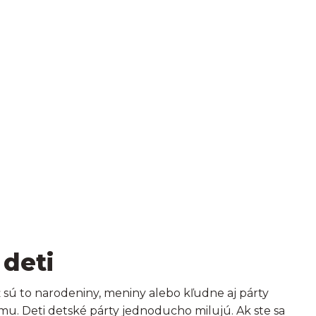
ez stresu
 deti
už sú to narodeniny, meniny alebo kľudne aj párty
ímu. Deti detské párty jednoducho milujú. Ak ste sa