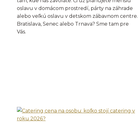
tam, kde nás zavoláte. Či už plánujete menšiu
oslavu v domácom prostredí, párty na záhrade
alebo veľkú oslavu v detskom zábavnom centre.
Bratislava, Senec alebo Trnava? Sme tam pre
Vás.